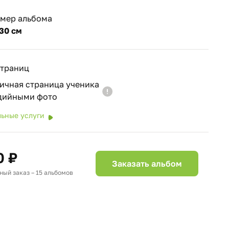
змер альбома
30 см
страниц
ичная страница ученика
удийными фото
ьные услуги
0 ₽
Заказать альбом
ый заказ – 15 альбомов