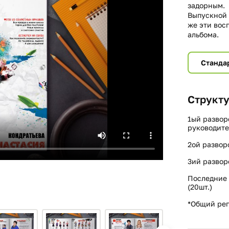
задорным.
Выпускной 
же эти вос
альбома.
Станда
Структу
1ый развор
руководите
2ой развор
3ий развор
Последние 
(20шт.)
*Общий реп