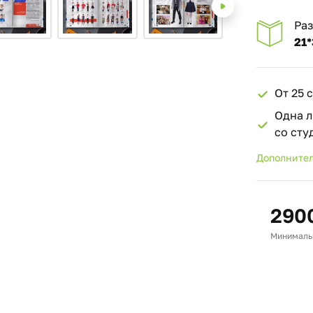
Ра
21*
От 25 
Одна л
со ст
Дополнител
290
Минимальн