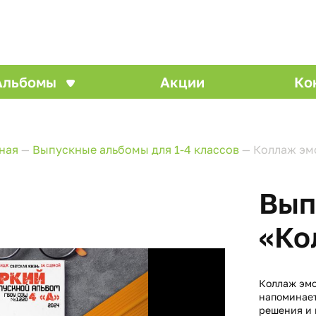
Альбомы
Акции
Ко
ная
—
Выпускные альбомы для 1-4 классов
—
Коллаж эм
Вып
«Ко
Коллаж эмо
напоминает
решения и 