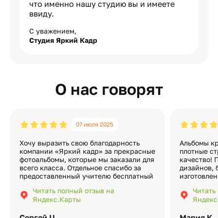
что именно нашу студию вы и имеете
ввиду.
С уважением,
Студия Яркий Кадр
О нас говорят
07 июля 2025
Хочу выразить свою благодарность
Альбомы кр
компании «Яркий кадр» за прекрасные
плотные ст
фотоальбомы, которые мы заказали для
качество! 
всего класса. Отдельное спасибо за
дизайнов, 
предоставленный учителю бесплатный
изготовлен
экземпляр — это очень приятно и
различные
Читать полный отзыв на
Читать
подчёркивает значимость события.
оформлени
Яндекс.Карты
Яндекс
Качество альбомов на высшем уровне:
добавить 
плотная бумага, красивый дизайн….
смотреть ч
Сергей Ц.
Мария К.
видео с де