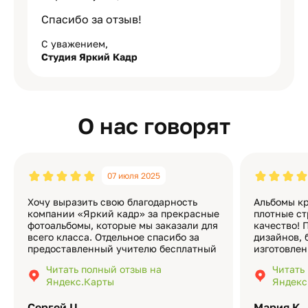
Спасибо за отзыв!
С уважением,
Студия Яркий Кадр
О нас говорят
07 июля 2025
Хочу выразить свою благодарность
Альбомы кр
компании «Яркий кадр» за прекрасные
плотные ст
фотоальбомы, которые мы заказали для
качество! 
всего класса. Отдельное спасибо за
дизайнов, 
предоставленный учителю бесплатный
изготовлен
экземпляр — это очень приятно и
различные
Читать полный отзыв на
Читать
подчёркивает значимость события.
оформлени
Яндекс.Карты
Яндекс
Качество альбомов на высшем уровне:
добавить 
плотная бумага, красивый дизайн….
смотреть ч
Сергей Ц.
Мария К.
видео с де