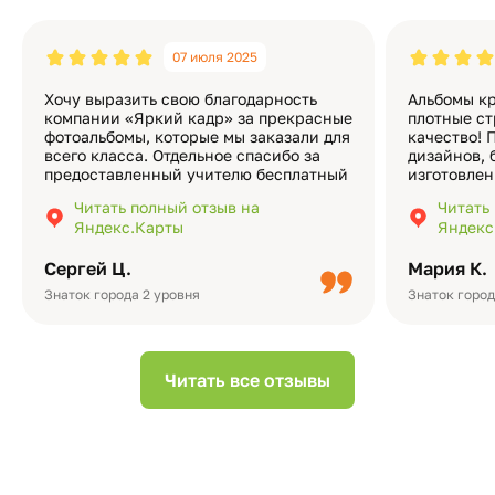
07 июля 2025
Хочу выразить свою благодарность
Альбомы кр
компании «Яркий кадр» за прекрасные
плотные ст
фотоальбомы, которые мы заказали для
качество! 
всего класса. Отдельное спасибо за
дизайнов, 
предоставленный учителю бесплатный
изготовлен
экземпляр — это очень приятно и
различные
Читать полный отзыв на
Читать
подчёркивает значимость события.
оформлени
Яндекс.Карты
Яндекс
Качество альбомов на высшем уровне:
добавить 
плотная бумага, красивый дизайн….
смотреть ч
Сергей Ц.
Мария К.
видео с де
Небольшо
Знаток города 2 уровня
Знаток город
Читать все отзывы