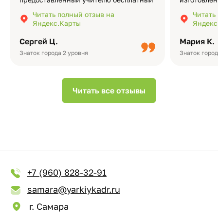
экземпляр — это очень приятно и
различные
Читать полный отзыв на
Читать
подчёркивает значимость события.
оформлени
Яндекс.Карты
Яндекс
Качество альбомов на высшем уровне:
добавить 
плотная бумага, красивый дизайн….
смотреть ч
Сергей Ц.
Мария К.
видео с де
Небольшо
Знаток города 2 уровня
Знаток город
Читать все отзывы
+7 (960) 828-32-91
samara@yarkiykadr.ru
г. Самара